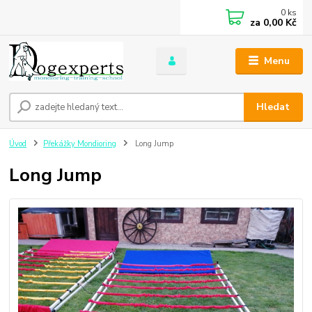
0
ks
za
0,00 Kč
Menu
Hledat
Úvod
Překážky Mondioring
Long Jump
Long Jump