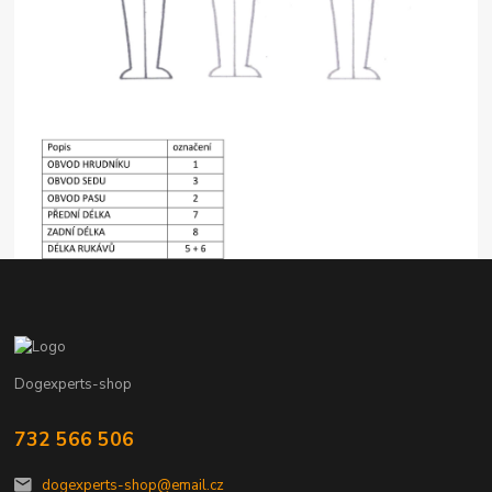
Dogexperts-shop
732 566 506
dogexperts-shop@email.cz