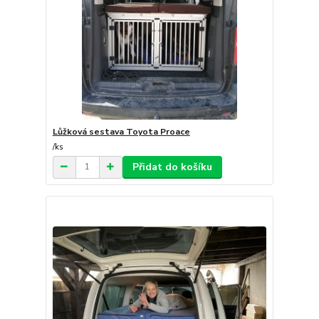
Lůžková sestava Toyota Proace
/
ks
Přidat do košíku