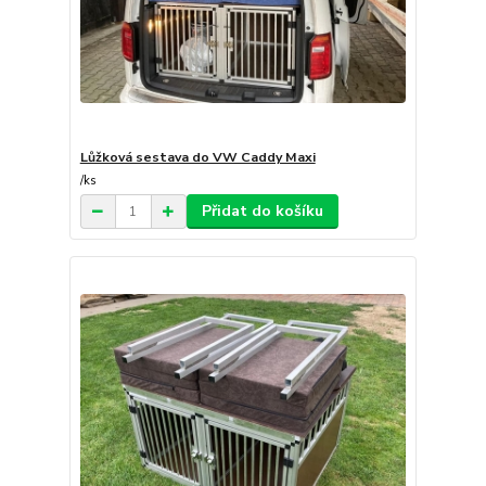
Lůžková sestava do VW Caddy Maxi
/
ks
Přidat do košíku