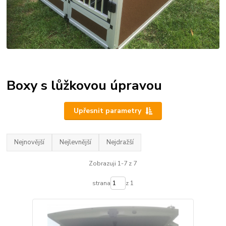
Boxy s lůžkovou úpravou
Upřesnit parametry
Nejnovější
Nejlevnější
Nejdražší
Zobrazuji 1-7 z 7
strana
z 1