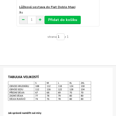
Lůžková sestava do Fiat Doblo Maxi
/
ks
Přidat do košíku
strana
z 1