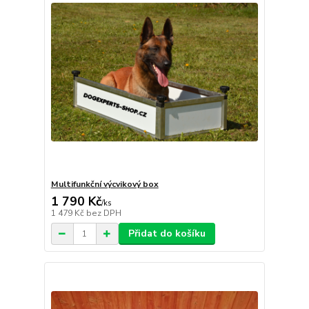
Multifunkční výcvikový box
1 790 Kč
/
ks
1 479 Kč
bez DPH
Přidat do košíku