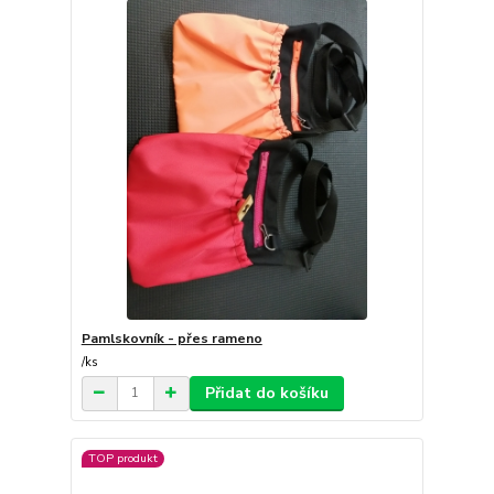
Pamlskovník - přes rameno
/
ks
Přidat do košíku
TOP produkt