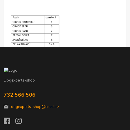
Dogexperts-shop
732 566 506
dogexperts-shop@email.cz