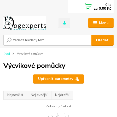
0
ks
za
0,00 Kč
Menu
Hledat
Úvod
Výcvikové pomůcky
Výcvikové pomůcky
Upřesnit parametry
Nejnovější
Nejlevnější
Nejdražší
Zobrazuji 1-4 z 4
strana
z 1