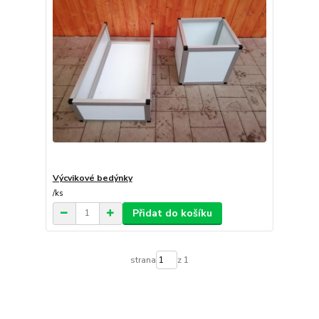
Výcvikové bedýnky
/
ks
Přidat do košíku
strana
z 1