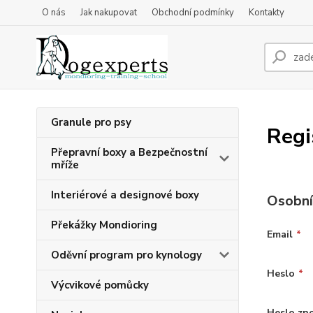
O nás
Jak nakupovat
Obchodní podmínky
Kontakty
Granule pro psy
Regi
Přepravní boxy a Bezpečnostní
mříže
Interiérové a designové boxy
Osobní
Překážky Mondioring
Email
*
Oděvní program pro kynology
Heslo
*
Výcvikové pomůcky
Heslo zn