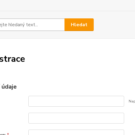
Hledat
strace
 údaje
Nap
ovu
*