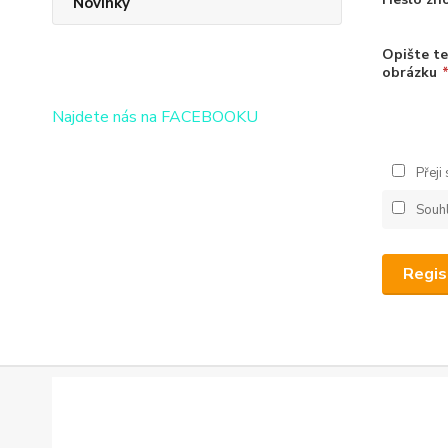
Novinky
Opište te
obrázku
Najdete nás na FACEBOOKU
Přeji
Souh
Regis