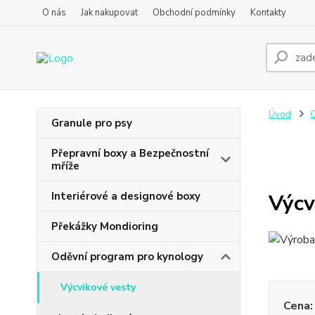
O nás
Jak nakupovat
Obchodní podmínky
Kontakty
Úvod
O
Granule pro psy
Přepravní boxy a Bezpečnostní
mříže
Interiérové a designové boxy
Výcv
Překážky Mondioring
Oděvní program pro kynology
Výcvikové vesty
Cena: