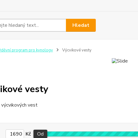
Hledat
děvní program pro kynology
Výcvikové vesty
ikové vesty
Kč
Od