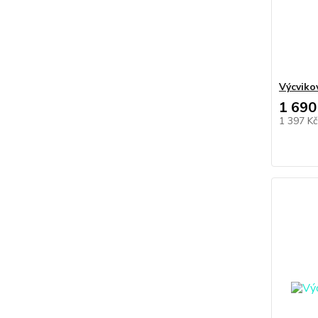
Výcviko
1 690
1 397 K