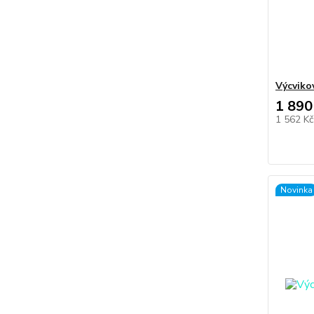
Výcviko
1 890
1 562 K
Novinka