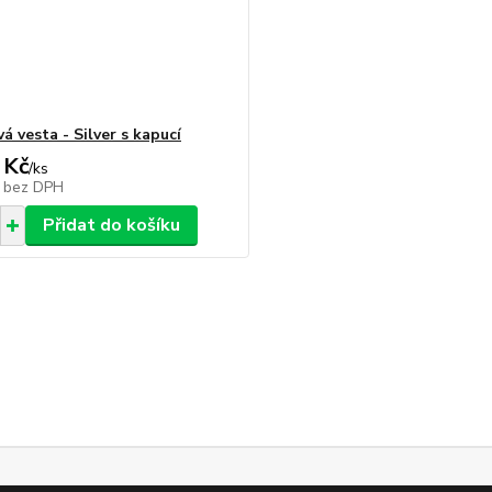
á vesta - Silver s kapucí
 Kč
/
ks
č
bez DPH
Přidat do košíku