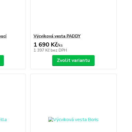
pucí
Výcviková vesta PADDY
1 690 Kč
/
ks
1 397 Kč
bez DPH
Zvolit variantu