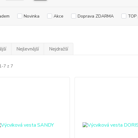
adem
Novinka
Akce
Doprava ZDARMA
TOP 
jší
Nejlevnější
Nejdražší
1-7 z 7