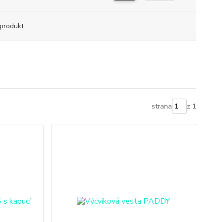
produkt
strana
z 1