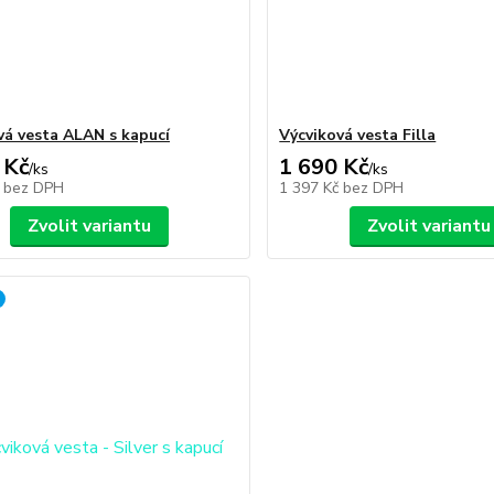
vá vesta ALAN s kapucí
Výcviková vesta Filla
 Kč
1 690 Kč
/
ks
/
ks
č
bez DPH
1 397 Kč
bez DPH
Zvolit variantu
Zvolit variantu