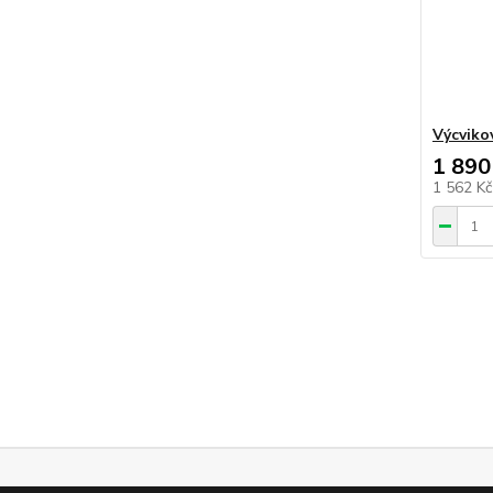
Výcvikov
1 890
1 562 K