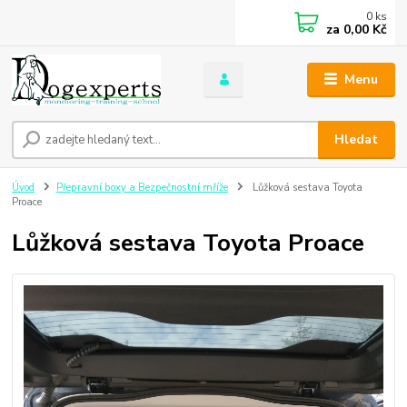
0
ks
za
0,00 Kč
Menu
Hledat
Úvod
Přepravní boxy a Bezpečnostní mříže
Lůžková sestava Toyota
Proace
Lůžková sestava Toyota Proace