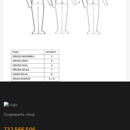
Dogexperts-shop
732 566 506