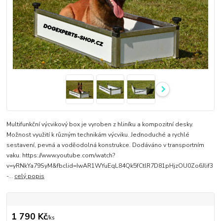
Multifunkční výcvikový box je vyroben z hliníku a kompozitní desky.
Možnost využití k různým technikám výcviku. Jednoduché a rychlé
sestavení, pevná a voděodolná konstrukce. Dodáváno v transportním
vaku. https://www.youtube.com/watch?
v=yRNkYa79SyM&fbclid=IwAR1WYuEqL84Qk5fCtlR7D81pHjzOU0Zo6Jlif3
-...
celý popis
1 790 Kč
/
ks