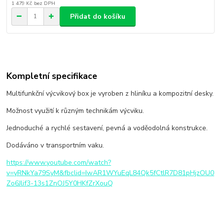
1 479 Kč
bez DPH
Přidat do košíku
Kompletní specifikace
Multifunkční výcvikový box je vyroben z hliníku a kompozitní desky.
Možnost využití k různým technikám výcviku.
Jednoduché a rychlé sestavení, pevná a voděodolná konstrukce.
Dodáváno v transportním vaku.
https://www.youtube.com/watch?
v=yRNkYa79SyM&fbclid=IwAR1WYuEqL84Qk5fCtlR7D81pHjzOU0
Zo6Jlif3-13s1ZnOJ5Y0HKfZrXouQ