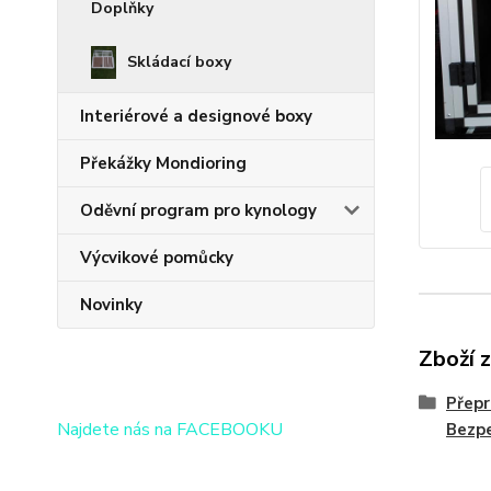
Doplňky
Skládací boxy
Interiérové a designové boxy
Překážky Mondioring
Oděvní program pro kynology
Výcvikové pomůcky
Novinky
Zboží 
Přepr
Najdete nás na FACEBOOKU
Bezpe