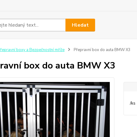
Hledat
řepravní boxy a Bezpečnostní mříže
Přepravní box do auta BMW X3
ravní box do auta BMW X3
/
ks