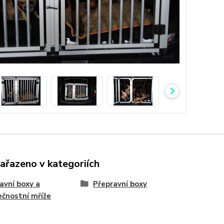
zařazeno v kategoriích
avní boxy a
Přepravní boxy
čnostní mříže