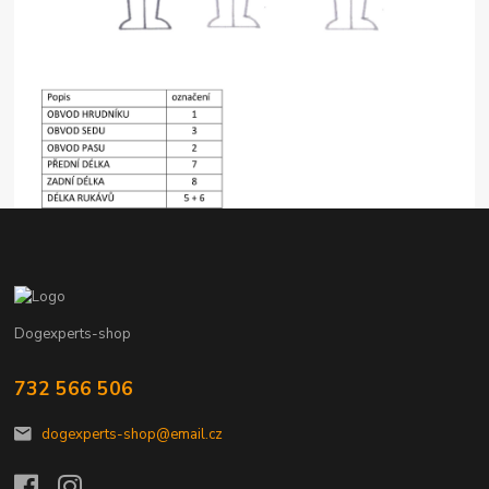
Dogexperts-shop
732 566 506
dogexperts-shop@email.cz