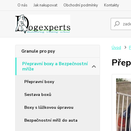
O nás
Jak nakupovat
Obchodní podmínky
Kontakty
Úvod
P
Granule pro psy
Přep
Přepravní boxy a Bezpečnostní
mříže
Přepravní boxy
Sestava boxů
Boxy s lůžkovou úpravou
Bezpečnostní mříž do auta