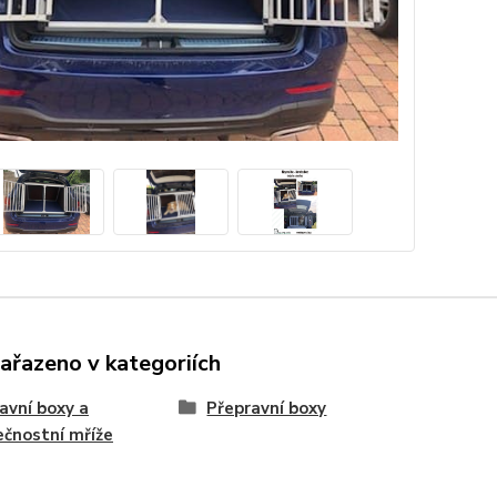
zařazeno v kategoriích
avní boxy a
Přepravní boxy
čnostní mříže