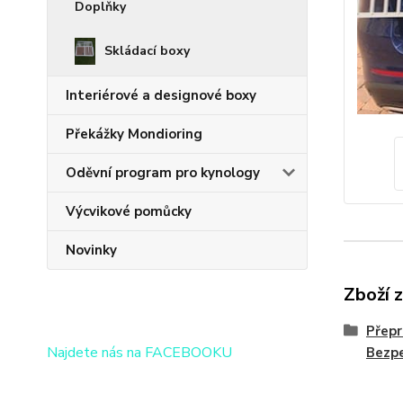
Doplňky
Skládací boxy
Interiérové a designové boxy
Překážky Mondioring
Oděvní program pro kynology
Výcvikové pomůcky
Novinky
Zboží 
Přepr
Najdete nás na FACEBOOKU
Bezpe