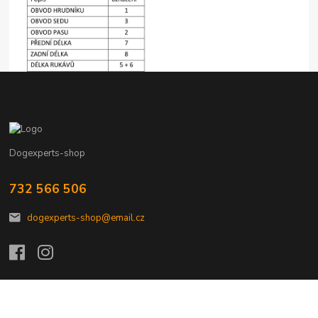
Dogexperts-shop
732 566 506
dogexperts-shop@email.cz