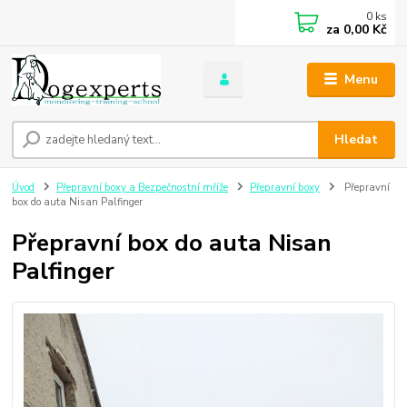
0
ks
za
0,00 Kč
Menu
Hledat
Úvod
Přepravní boxy a Bezpečnostní mříže
Přepravní boxy
Přepravní
box do auta Nisan Palfinger
Přepravní box do auta Nisan
Palfinger