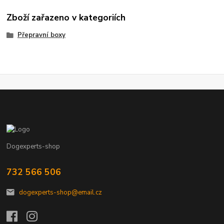
Zboží zařazeno v kategoriích
Přepravní boxy
Dogexperts-shop
732 566 506
dogexperts-shop@email.cz