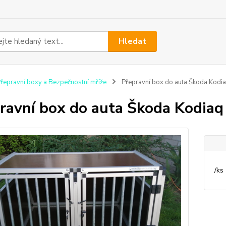
Hledat
řepravní boxy a Bezpečnostní mříže
Přepravní box do auta Škoda Kodiaq
ravní box do auta Škoda Kodiaq 
/
ks