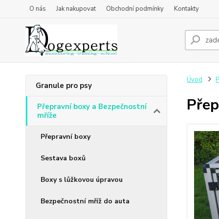
O nás
Jak nakupovat
Obchodní podmínky
Kontakty
Úvod
P
Granule pro psy
Přep
Přepravní boxy a Bezpečnostní
mříže
Přepravní boxy
Sestava boxů
Boxy s lůžkovou úpravou
Bezpečnostní mříž do auta