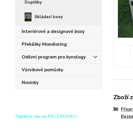
Doplňky
Skládací boxy
Interiérové a designové boxy
Překážky Mondioring
Oděvní program pro kynology
Výcvikové pomůcky
Novinky
Zboží 
Přepr
Najdete nás na FACEBOOKU
Bezpe