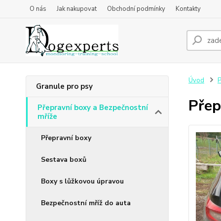
O nás
Jak nakupovat
Obchodní podmínky
Kontakty
Úvod
P
Granule pro psy
Přep
Přepravní boxy a Bezpečnostní
mříže
Přepravní boxy
Sestava boxů
Boxy s lůžkovou úpravou
Bezpečnostní mříž do auta