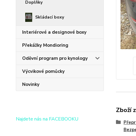
Doplňky
Skládací boxy
Interiérové a designové boxy
Překážky Mondioring
Oděvní program pro kynology
Výcvikové pomůcky
Novinky
Zboží 
Najdete nás na FACEBOOKU
Přepr
Bezpe