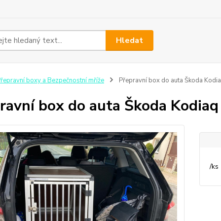
Hledat
řepravní boxy a Bezpečnostní mříže
Přepravní box do auta Škoda Kodiaq
ravní box do auta Škoda Kodiaq 
/
ks