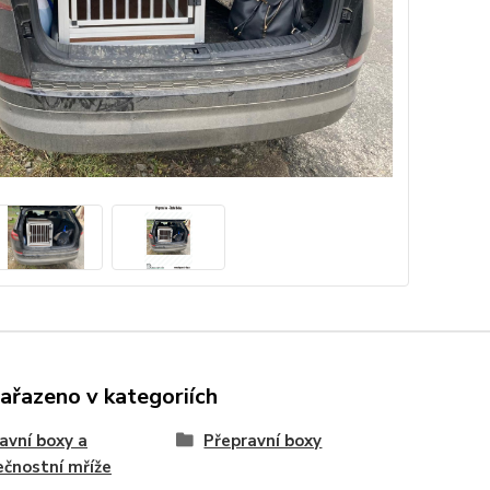
zařazeno v kategoriích
avní boxy a
Přepravní boxy
čnostní mříže