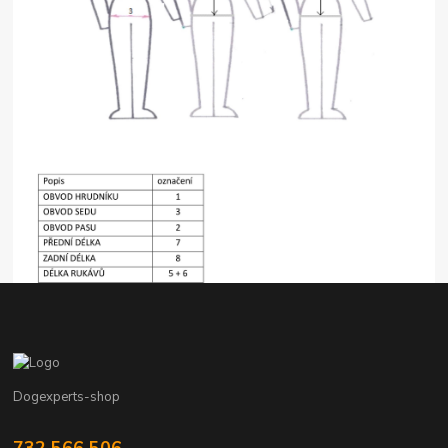
Dogexperts-shop
732 566 506