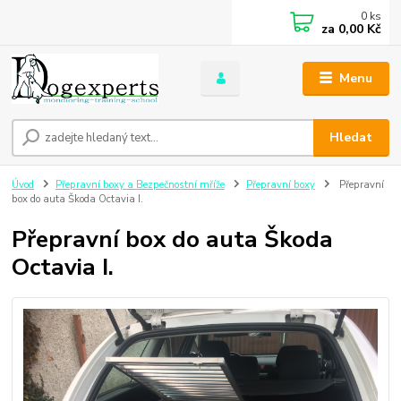
0
ks
za
0,00 Kč
Menu
Hledat
Úvod
Přepravní boxy a Bezpečnostní mříže
Přepravní boxy
Přepravní
box do auta Škoda Octavia I.
Přepravní box do auta Škoda
Octavia I.