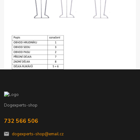
Dogexperts-shop
732 566 506
dogexperts-shop@email.cz