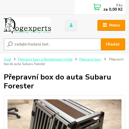
0
ks
za
0,00 Kč
Menu
Hledat
Úvod
Přepravní boxy a Bezpečnostní mříže
Přepravní boxy
Přepravní
box do auta Subaru Forester
Přepravní box do auta Subaru
Forester