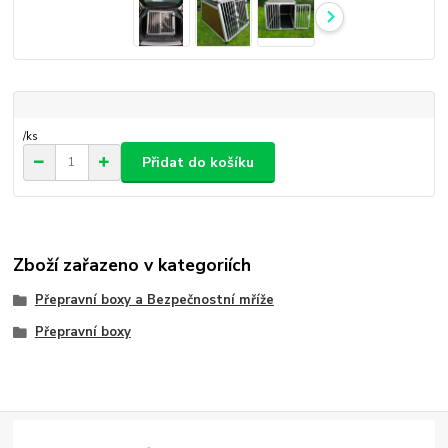
/
ks
Přidat do košíku
Zboží zařazeno v kategoriích
Přepravní boxy a Bezpečnostní mříže
Přepravní boxy