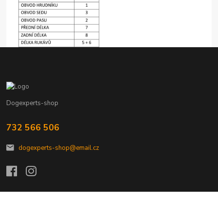
Dogexperts-shop
732 566 506
dogexperts-shop@email.cz
Vytvořeno na
Eshop-rychle.cz