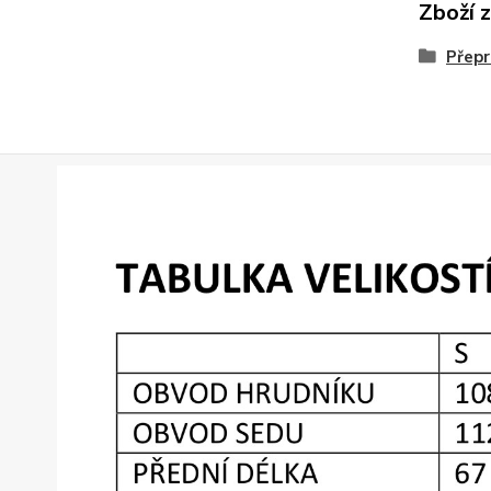
Zboží 
Přepr