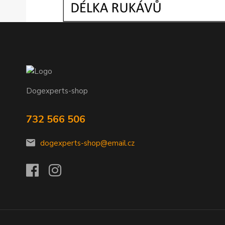
Dogexperts-shop
732 566 506
dogexperts-shop@email.cz