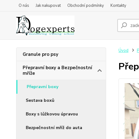
O nás
Jak nakupovat
Obchodní podmínky
Kontakty
Úvod
P
Granule pro psy
Přep
Přepravní boxy a Bezpečnostní
mříže
Přepravní boxy
Sestava boxů
Boxy s lůžkovou úpravou
Bezpečnostní mříž do auta