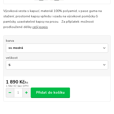
Výcviková vesta s kapucí, materiál 100% polyamid, v pase guma na
stažení, prostorné kapsy vpředu i vzadu na výcvikové pomůcky či
pamlsky, uzavíratelné kapsy na prsou. Za příplatek: možnost
prodloužené délky
celý popis
barva
velikost
1 890 Kč
/
ks
1 562 Kč
bez DPH
Přidat do košíku