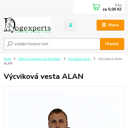
0
ks
za
0,00 Kč
Menu
Hledat
Úvod
Oděvní program pro kynology
Výcvikové vesty
Výcviková vesta
ALAN
Výcviková vesta ALAN