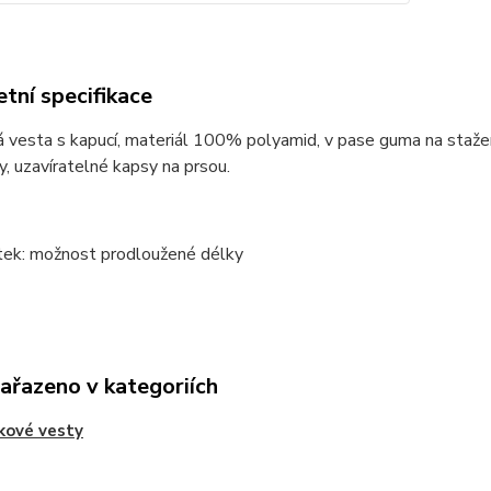
tní specifikace
 vesta s kapucí, materiál 100% polyamid, v pase guma na staže
y, uzavíratelné kapsy na prsou.
atek: možnost prodloužené délky
zařazeno v kategoriích
kové vesty