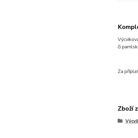
Komple
Výcviková
či pamlsk
Za přípl
Zboží 
Výcvi