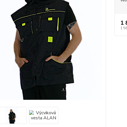
vel
1 
1 5