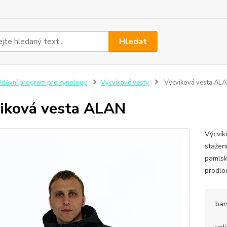
Hledat
děvní program pro kynology
Výcvikové vesty
Výcviková vesta AL
iková vesta ALAN
Výcvik
stažen
pamlsk
prodlo
bar