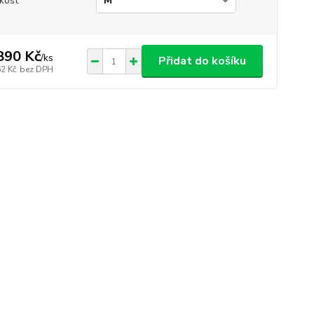
ikost
890 Kč
/
ks
Přidat do košíku
62 Kč
bez DPH