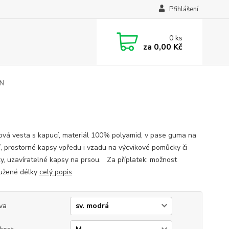
Přihlášení
0
ks
za
0,00 Kč
AN
ová vesta s kapucí, materiál 100% polyamid, v pase guma na
í, prostorné kapsy vpředu i vzadu na výcvikové pomůcky či
y, uzavíratelné kapsy na prsou. Za příplatek: možnost
užené délky
celý popis
va