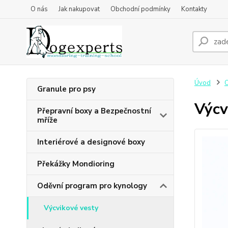
O nás
Jak nakupovat
Obchodní podmínky
Kontakty
Úvod
O
Granule pro psy
Výcv
Přepravní boxy a Bezpečnostní
mříže
Interiérové a designové boxy
Překážky Mondioring
Oděvní program pro kynology
Výcvikové vesty