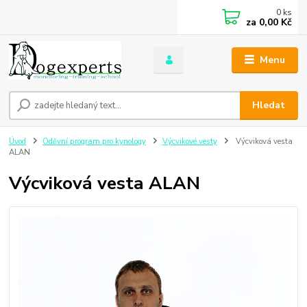
0
ks
za
0,00 Kč
Menu
Hledat
Úvod
Oděvní program pro kynology
Výcvikové vesty
Výcviková vesta
ALAN
Výcviková vesta ALAN