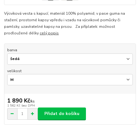
Výcviková vesta s kapucí, materiál 100% polyamid, v pase guma na
stažení, prostorné kapsy vpředu i vzadu na výcvikové pomůcky či
pamlsky, uzavíratelné kapsy na prsou. Za příplatek: možnost
prodloužené délky
celý popis
barva
velikost
1 890 Kč
/
ks
1 562 Kč
bez DPH
Přidat do košíku