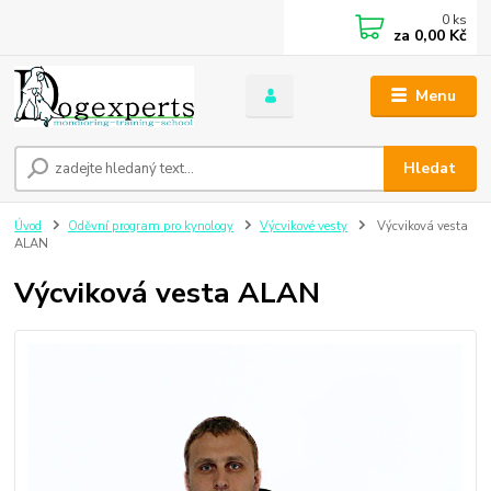
0
ks
za
0,00 Kč
Menu
Hledat
Úvod
Oděvní program pro kynology
Výcvikové vesty
Výcviková vesta
ALAN
Výcviková vesta ALAN