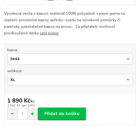
Výcviková vesta s kapucí, materiál 100% polyamid, v pase guma na
stažení, prostorné kapsy vpředu i vzadu na výcvikové pomůcky či
pamlsky, uzavíratelné kapsy na prsou. Za příplatek: možnost
prodloužené délky
celý popis
barva
velikost
1 890 Kč
/
ks
1 562 Kč
bez DPH
Přidat do košíku