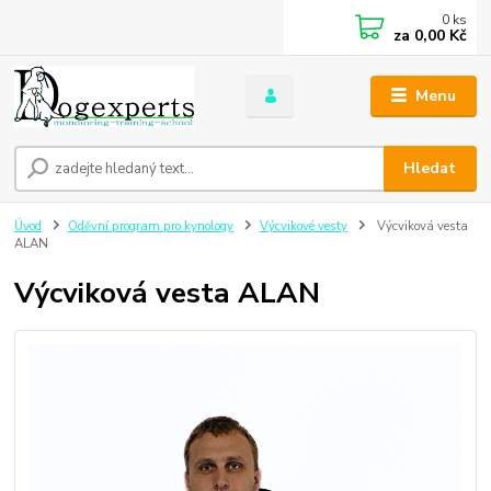
0
ks
za
0,00 Kč
Menu
Hledat
Úvod
Oděvní program pro kynology
Výcvikové vesty
Výcviková vesta
ALAN
Výcviková vesta ALAN