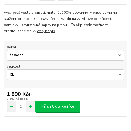
Výcviková vesta s kapucí, materiál 100% polyamid, v pase guma na
stažení, prostorné kapsy vpředu i vzadu na výcvikové pomůcky či
pamlsky, uzavíratelné kapsy na prsou. Za příplatek: možnost
prodloužené délky
celý popis
barva
velikost
1 890 Kč
/
ks
1 562 Kč
bez DPH
Přidat do košíku