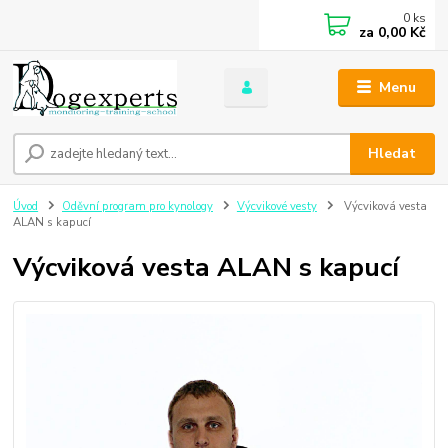
0
ks
za
0,00 Kč
Menu
Hledat
Úvod
Oděvní program pro kynology
Výcvikové vesty
Výcviková vesta
ALAN s kapucí
Výcviková vesta ALAN s kapucí