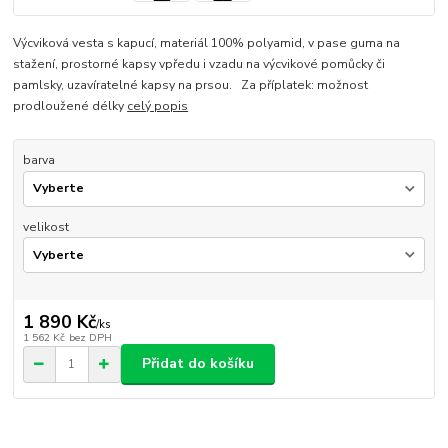
Výcviková vesta s kapucí, materiál 100% polyamid, v pase guma na
stažení, prostorné kapsy vpředu i vzadu na výcvikové pomůcky či
pamlsky, uzavíratelné kapsy na prsou. Za příplatek: možnost
prodloužené délky
celý popis
barva
velikost
1 890 Kč
/
ks
1 562 Kč
bez DPH
Přidat do košíku