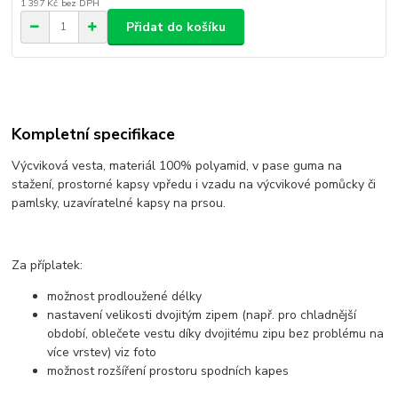
1 397 Kč
bez DPH
Přidat do košíku
Kompletní specifikace
Výcviková vesta, materiál 100% polyamid, v pase guma na
stažení, prostorné kapsy vpředu i vzadu na výcvikové pomůcky či
pamlsky, uzavíratelné kapsy na prsou.
Za příplatek:
možnost prodloužené délky
nastavení velikosti dvojitým zipem (např. pro chladnější
období, oblečete vestu díky dvojitému zipu bez problému na
více vrstev) viz foto
možnost rozšíření prostoru spodních kapes