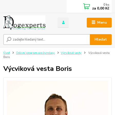
0
ks
za
0,00 Kč
Menu
Hledat
Úvod
Oděvní program pro kynology
Výcvikové vesty
Výcviková vesta
Boris
Výcviková vesta Boris