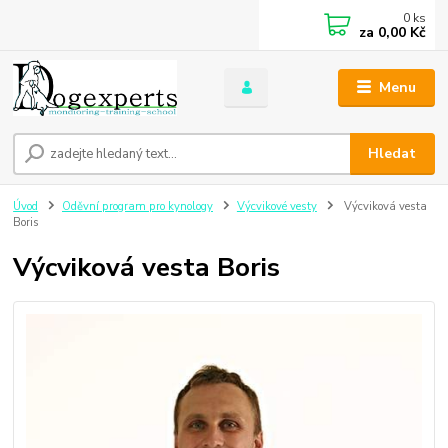
0
ks
za
0,00 Kč
Menu
Hledat
Úvod
Oděvní program pro kynology
Výcvikové vesty
Výcviková vesta
Boris
Výcviková vesta Boris