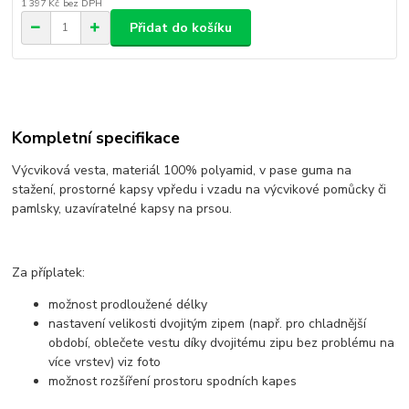
1 397 Kč
bez DPH
Přidat do košíku
Kompletní specifikace
Výcviková vesta, materiál 100% polyamid, v pase guma na
stažení, prostorné kapsy vpředu i vzadu na výcvikové pomůcky či
pamlsky, uzavíratelné kapsy na prsou.
Za příplatek:
možnost prodloužené délky
nastavení velikosti dvojitým zipem (např. pro chladnější
období, oblečete vestu díky dvojitému zipu bez problému na
více vrstev) viz foto
možnost rozšíření prostoru spodních kapes