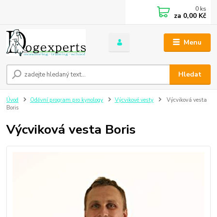
0
ks
za
0,00 Kč
Menu
Hledat
Úvod
Oděvní program pro kynology
Výcvikové vesty
Výcviková vesta
Boris
Výcviková vesta Boris