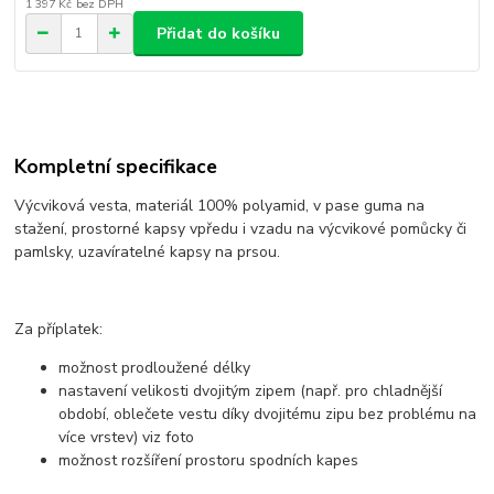
1 397 Kč
bez DPH
Přidat do košíku
Kompletní specifikace
Výcviková vesta, materiál 100% polyamid, v pase guma na
stažení, prostorné kapsy vpředu i vzadu na výcvikové pomůcky či
pamlsky, uzavíratelné kapsy na prsou.
Za příplatek:
možnost prodloužené délky
nastavení velikosti dvojitým zipem (např. pro chladnější
období, oblečete vestu díky dvojitému zipu bez problému na
více vrstev) viz foto
možnost rozšíření prostoru spodních kapes