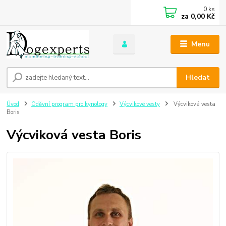
0
ks
za
0,00 Kč
Menu
Hledat
Úvod
Oděvní program pro kynology
Výcvikové vesty
Výcviková vesta
Boris
Výcviková vesta Boris