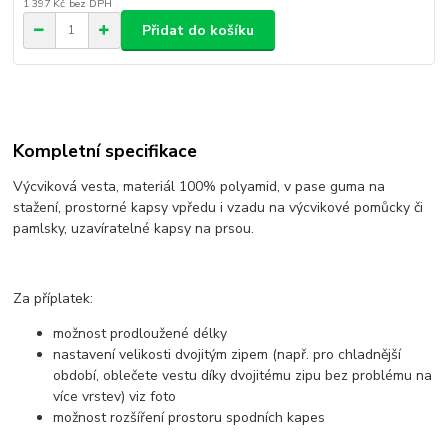
1 397 Kč
bez DPH
Přidat do košíku
Kompletní specifikace
Výcviková vesta, materiál 100% polyamid, v pase guma na
stažení, prostorné kapsy vpředu i vzadu na výcvikové pomůcky či
pamlsky, uzavíratelné kapsy na prsou.
Za příplatek:
možnost prodloužené délky
nastavení velikosti dvojitým zipem (např. pro chladnější
období, oblečete vestu díky dvojitému zipu bez problému na
více vrstev) viz foto
možnost rozšíření prostoru spodních kapes