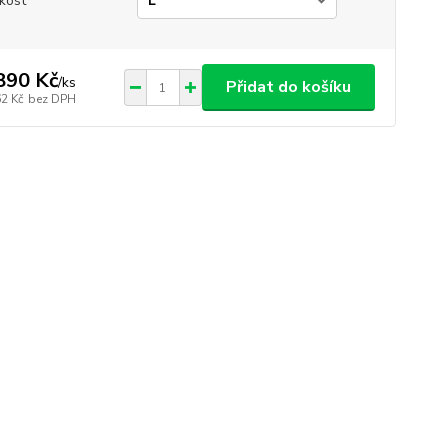
ikost
890 Kč
/
ks
Přidat do košíku
62 Kč
bez DPH