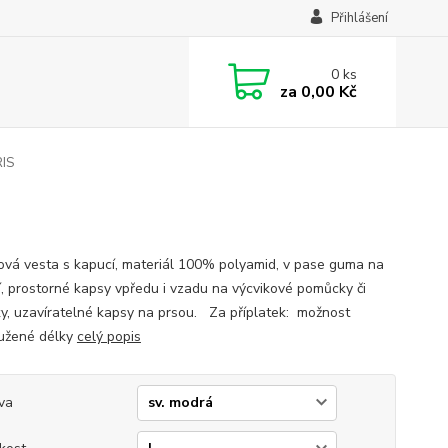
Přihlášení
0
ks
za
0,00 Kč
RIS
ová vesta s kapucí, materiál 100% polyamid, v pase guma na
í, prostorné kapsy vpředu i vzadu na výcvikové pomůcky či
y, uzavíratelné kapsy na prsou. Za příplatek: možnost
užené délky
celý popis
va