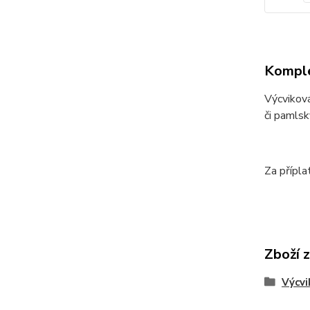
Komple
Výcviková
či pamlsk
Za přípl
Zboží 
Výcvi