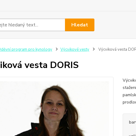
Hledat
děvní program pro kynology
Výcvikové vesty
Výcviková vesta DO
iková vesta DORIS
Výcvik
stažen
pamlsk
prodlo
bar