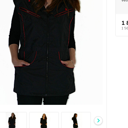
vel
1 
1 5