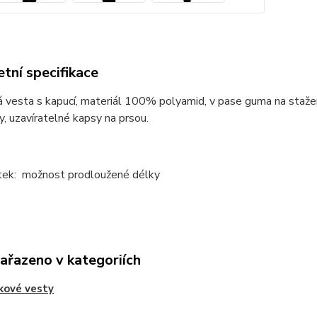
tní specifikace
 vesta s kapucí, materiál 100% polyamid, v pase guma na staže
y, uzavíratelné kapsy na prsou.
atek: možnost prodloužené délky
zařazeno v kategoriích
kové vesty