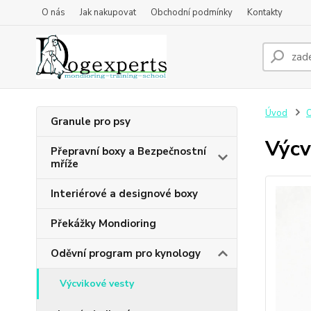
O nás
Jak nakupovat
Obchodní podmínky
Kontakty
Úvod
O
Granule pro psy
Výcv
Přepravní boxy a Bezpečnostní
mříže
Interiérové a designové boxy
Překážky Mondioring
Oděvní program pro kynology
Výcvikové vesty