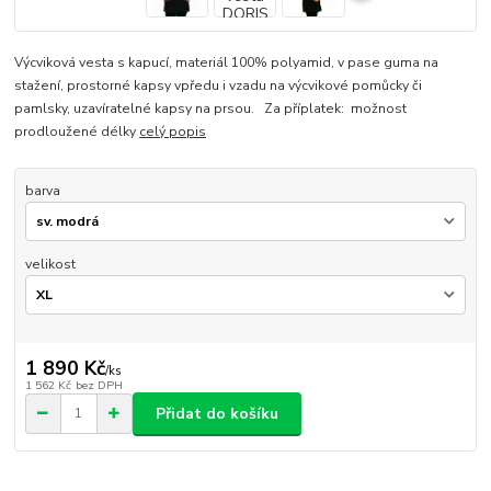
Výcviková vesta s kapucí, materiál 100% polyamid, v pase guma na
stažení, prostorné kapsy vpředu i vzadu na výcvikové pomůcky či
pamlsky, uzavíratelné kapsy na prsou. Za příplatek: možnost
prodloužené délky
celý popis
barva
velikost
1 890 Kč
/
ks
1 562 Kč
bez DPH
Přidat do košíku