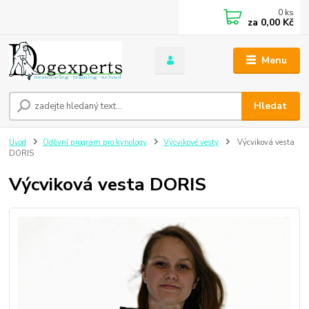
0
ks
za
0,00 Kč
Menu
Hledat
Úvod
Oděvní program pro kynology
Výcvikové vesty
Výcviková vesta
DORIS
Výcviková vesta DORIS