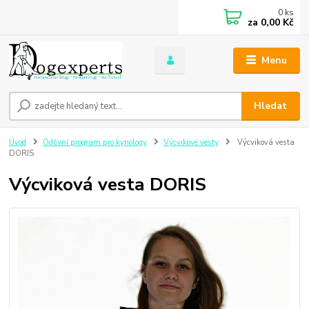
0
ks
za
0,00 Kč
Menu
Hledat
Úvod
Oděvní program pro kynology
Výcvikové vesty
Výcviková vesta
DORIS
Výcviková vesta DORIS