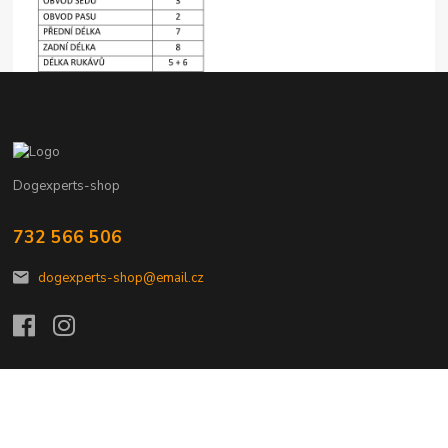
Dogexperts-shop
732 566 506
dogexperts-shop@email.cz
Vytvořeno na
Eshop-rychle.cz