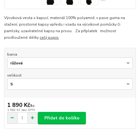
Výcviková vesta s kapucí, materiál 100% polyamid, v pase guma na
stažení, prostorné kapsy vpředu i vzadu na výcvikové pomůcky či
pamlsky, uzavíratelné kapsy na prsou. Za příplatek: možnost
prodloužené délky
celý popis
barva
velikost
1 890 Kč
/
ks
1 562 Kč
bez DPH
Přidat do košíku