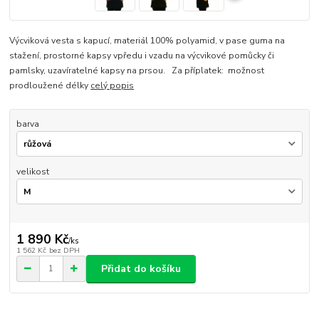
Výcviková vesta s kapucí, materiál 100% polyamid, v pase guma na
stažení, prostorné kapsy vpředu i vzadu na výcvikové pomůcky či
pamlsky, uzavíratelné kapsy na prsou. Za příplatek: možnost
prodloužené délky
celý popis
barva
velikost
1 890 Kč
/
ks
1 562 Kč
bez DPH
Přidat do košíku