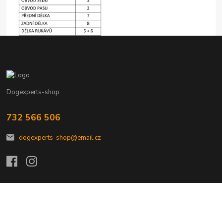
Dogexperts-shop
732 566 506
dogexperts-shop@email.cz
Vytvořeno na
Eshop-rychle.cz