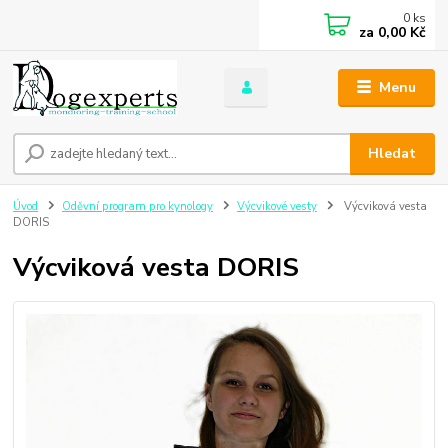
0
ks
za
0,00 Kč
Menu
Hledat
Úvod
Oděvní program pro kynology
Výcvikové vesty
Výcviková vesta
DORIS
Výcviková vesta DORIS