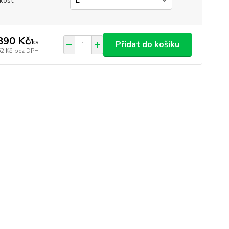
ikost
890 Kč
/
ks
Přidat do košíku
62 Kč
bez DPH