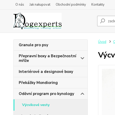
O nás
Jak nakupovat
Obchodní podmínky
Kontakty
Úvod
O
Granule pro psy
Výcv
Přepravní boxy a Bezpečnostní
mříže
Interiérové a designové boxy
Překážky Mondioring
Oděvní program pro kynology
Výcvikové vesty