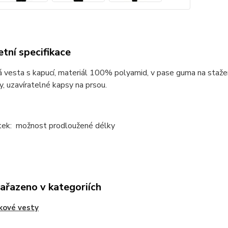
tní specifikace
 vesta s kapucí, materiál 100% polyamid, v pase guma na staže
y, uzavíratelné kapsy na prsou.
atek: možnost prodloužené délky
zařazeno v kategoriích
kové vesty