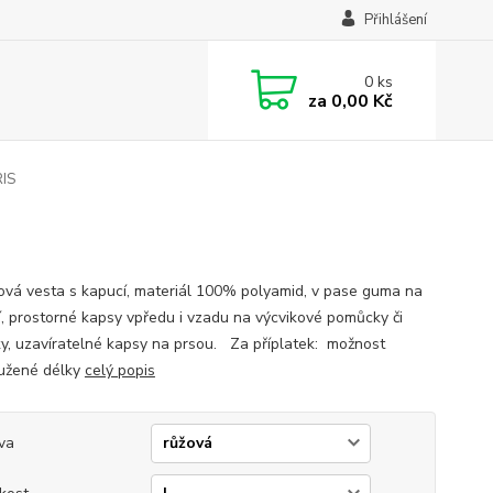
Přihlášení
0
ks
za
0,00 Kč
RIS
ová vesta s kapucí, materiál 100% polyamid, v pase guma na
í, prostorné kapsy vpředu i vzadu na výcvikové pomůcky či
y, uzavíratelné kapsy na prsou. Za příplatek: možnost
užené délky
celý popis
va