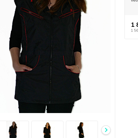
vel
1 
1 5