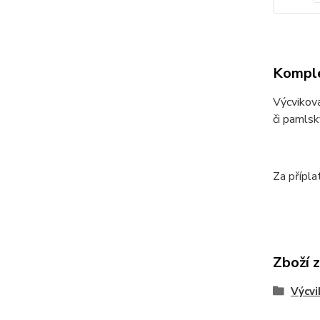
Komple
Výcviková
či pamlsk
Za přípl
Zboží 
Výcvi