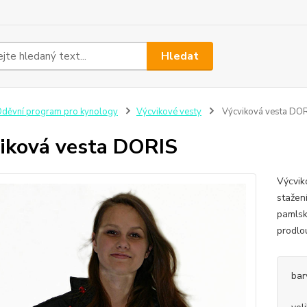
Hledat
děvní program pro kynology
Výcvikové vesty
Výcviková vesta DO
iková vesta DORIS
Výcvik
stažen
pamlsk
prodlo
bar