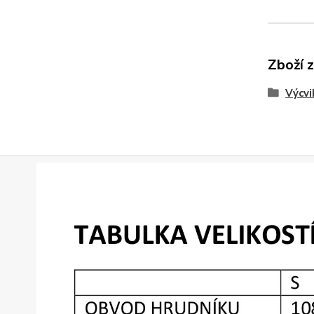
Zboží 
Výcvi