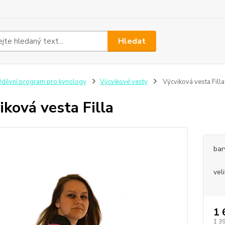
Hledat
děvní program pro kynology
Výcvikové vesty
Výcviková vesta Filla
iková vesta Filla
bar
vel
1 
1 3