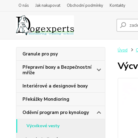
O nás
Jak nakupovat
Obchodní podmínky
Kontakty
Úvod
O
Granule pro psy
Výcv
Přepravní boxy a Bezpečnostní
mříže
Interiérové a designové boxy
Překážky Mondioring
Oděvní program pro kynology
Výcvikové vesty