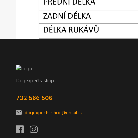
Dogexperts-shop
732 566 506
dogexperts-shop@email.cz