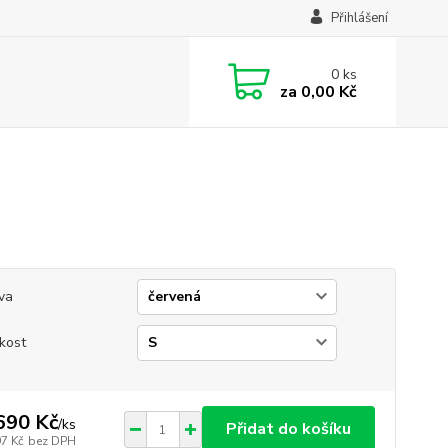
Přihlášení
0
ks
za
0,00 Kč
va
ikost
690 Kč
/
ks
Přidat do košíku
97 Kč
bez DPH