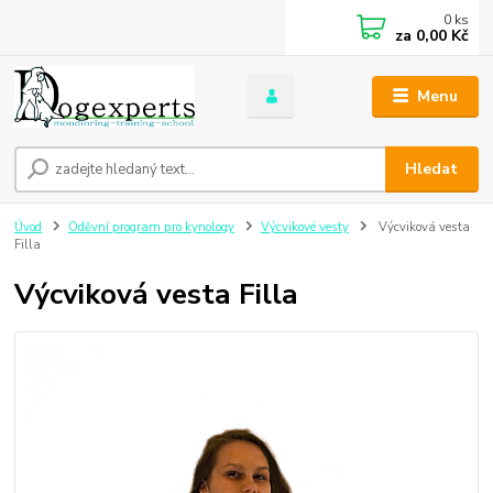
0
ks
za
0,00 Kč
Menu
Hledat
Úvod
Oděvní program pro kynology
Výcvikové vesty
Výcviková vesta
Filla
Výcviková vesta Filla