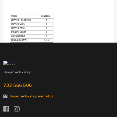
Dogexperts-shop
732 566 506
dogexperts-shop@email.cz