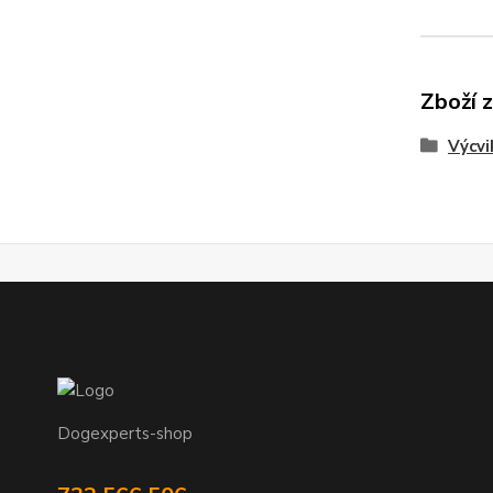
Zboží 
Výcvi
Dogexperts-shop