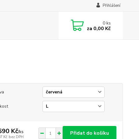
Přihlášení
0
ks
za
0,00 Kč
va
ikost
690 Kč
/
ks
Přidat do košíku
97 Kč
bez DPH