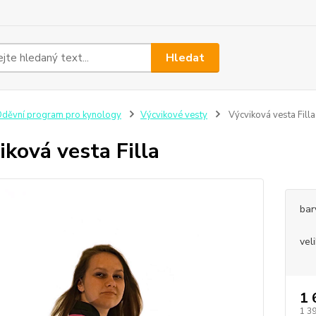
Hledat
děvní program pro kynology
Výcvikové vesty
Výcviková vesta Filla
iková vesta Filla
bar
vel
1 
1 3