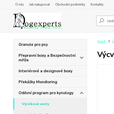
O nás
Jak nakupovat
Obchodní podmínky
Kontakty
Úvod
O
Granule pro psy
Výcv
Přepravní boxy a Bezpečnostní
mříže
Interiérové a designové boxy
Překážky Mondioring
Oděvní program pro kynology
Výcvikové vesty