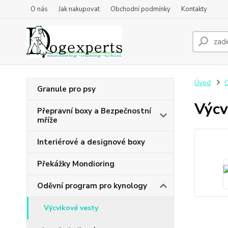
O nás
Jak nakupovat
Obchodní podmínky
Kontakty
Úvod
O
Granule pro psy
Výcv
Přepravní boxy a Bezpečnostní
mříže
Interiérové a designové boxy
Překážky Mondioring
Oděvní program pro kynology
Výcvikové vesty