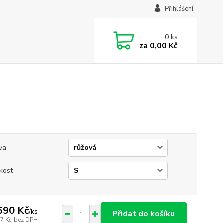
Přihlášení
0
ks
za
0,00 Kč
va
ikost
690 Kč
/
ks
Přidat do košíku
97 Kč
bez DPH