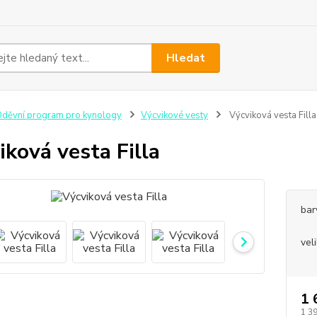
Hledat
děvní program pro kynology
Výcvikové vesty
Výcviková vesta Filla
iková vesta Filla
bar
vel
1 
1 3