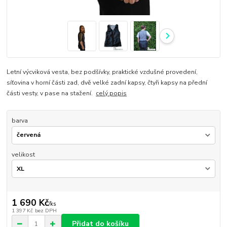
Letní výcviková vesta, bez podšívky, praktické vzdušné provedení,
síťovina v horní části zad, dvě velké zadní kapsy, čtyři kapsy na přední
části vesty, v pase na stažení.
celý popis
barva
velikost
1 690 Kč
/
ks
1 397 Kč
bez DPH
Přidat do košíku