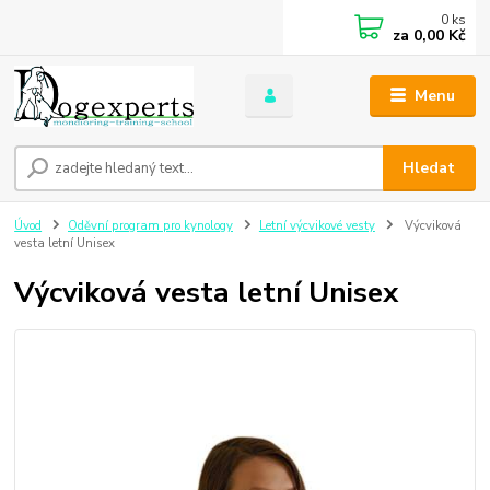
0
ks
za
0,00 Kč
Menu
Hledat
Úvod
Oděvní program pro kynology
Letní výcvikové vesty
Výcviková
vesta letní Unisex
Výcviková vesta letní Unisex