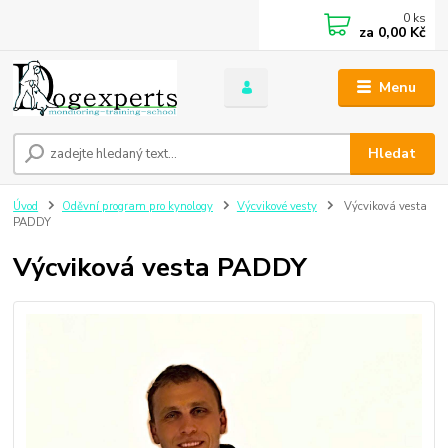
0
ks
za
0,00 Kč
Menu
Hledat
Úvod
Oděvní program pro kynology
Výcvikové vesty
Výcviková vesta
PADDY
Výcviková vesta PADDY