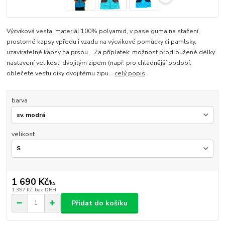
Výcviková vesta, materiál 100% polyamid, v pase guma na stažení,
prostorné kapsy vpředu i vzadu na výcvikové pomůcky či pamlsky,
uzavíratelné kapsy na prsou. Za příplatek: možnost prodloužené délky
nastavení velikosti dvojitým zipem (např. pro chladnější období,
oblečete vestu díky dvojitému zipu...
celý popis
barva
velikost
1 690 Kč
/
ks
1 397 Kč
bez DPH
Přidat do košíku