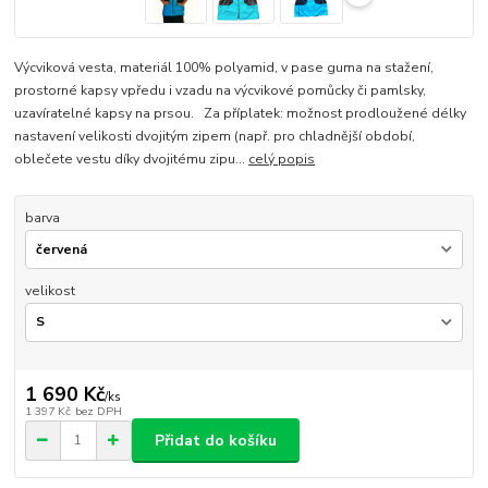
Výcviková vesta, materiál 100% polyamid, v pase guma na stažení,
prostorné kapsy vpředu i vzadu na výcvikové pomůcky či pamlsky,
uzavíratelné kapsy na prsou. Za příplatek: možnost prodloužené délky
nastavení velikosti dvojitým zipem (např. pro chladnější období,
oblečete vestu díky dvojitému zipu...
celý popis
barva
velikost
1 690 Kč
/
ks
1 397 Kč
bez DPH
Přidat do košíku