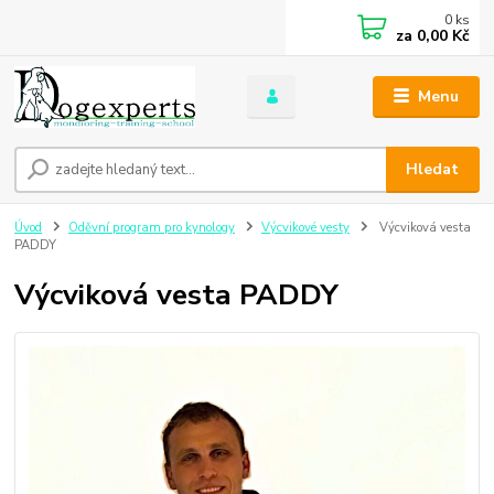
0
ks
za
0,00 Kč
Menu
Hledat
Úvod
Oděvní program pro kynology
Výcvikové vesty
Výcviková vesta
PADDY
Výcviková vesta PADDY