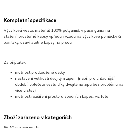
Kompletní specifikace
Výcviková vesta, materiál 100% polyamid, v pase guma na
stažení, prostorné kapsy vpředu i vzadu na výcvikové pomůcky či
pamlsky, uzavíratelné kapsy na prsou.
Za příplatek:
možnost prodloužené délky
nastavení velikosti dvojitým zipem (např. pro chladnější
období, oblečete vestu díky dvojitému zipu bez problému na
více vrstev)
možnost rozšíření prostoru spodních kapes, viz foto
Zboží zařazeno v kategoriích
Výcvikové vesty