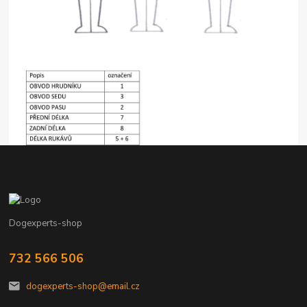
Dogexperts-shop
732 566 506
dogexperts-shop@email.cz