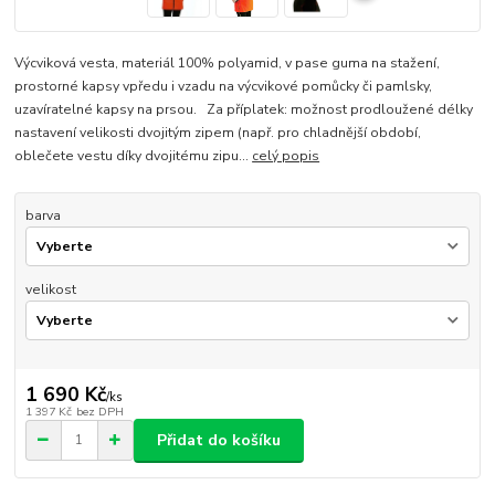
Výcviková vesta, materiál 100% polyamid, v pase guma na stažení,
prostorné kapsy vpředu i vzadu na výcvikové pomůcky či pamlsky,
uzavíratelné kapsy na prsou. Za příplatek: možnost prodloužené délky
nastavení velikosti dvojitým zipem (např. pro chladnější období,
oblečete vestu díky dvojitému zipu...
celý popis
barva
velikost
1 690 Kč
/
ks
1 397 Kč
bez DPH
Přidat do košíku