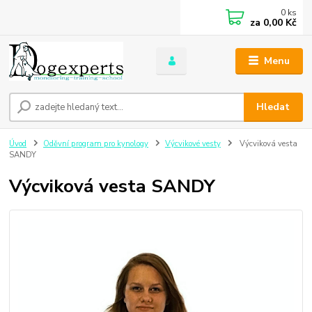
0
ks
za
0,00 Kč
Menu
Hledat
Úvod
Oděvní program pro kynology
Výcvikové vesty
Výcviková vesta
SANDY
Výcviková vesta SANDY