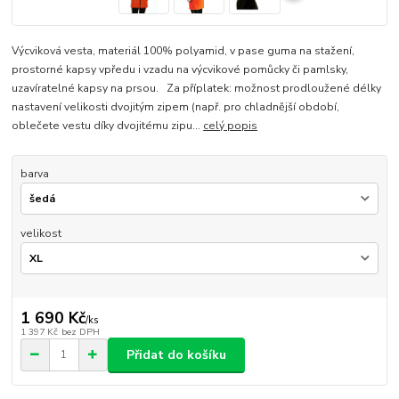
Výcviková vesta, materiál 100% polyamid, v pase guma na stažení,
prostorné kapsy vpředu i vzadu na výcvikové pomůcky či pamlsky,
uzavíratelné kapsy na prsou. Za příplatek: možnost prodloužené délky
nastavení velikosti dvojitým zipem (např. pro chladnější období,
oblečete vestu díky dvojitému zipu...
celý popis
barva
velikost
1 690 Kč
/
ks
1 397 Kč
bez DPH
Přidat do košíku