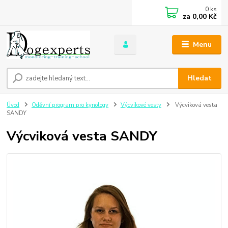
0
ks
za
0,00 Kč
Menu
Hledat
Úvod
Oděvní program pro kynology
Výcvikové vesty
Výcviková vesta
SANDY
Výcviková vesta SANDY