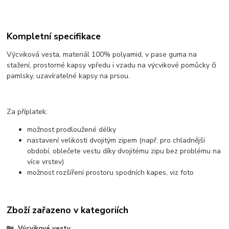
Kompletní specifikace
Výcviková vesta, materiál 100% polyamid, v pase guma na
stažení, prostorné kapsy vpředu i vzadu na výcvikové pomůcky či
pamlsky, uzavíratelné kapsy na prsou.
Za příplatek:
možnost prodloužené délky
nastavení velikosti dvojitým zipem (např. pro chladnější
období, oblečete vestu díky dvojitému zipu bez problému na
více vrstev)
možnost rozšíření prostoru spodních kapes, viz foto
Zboží zařazeno v kategoriích
Výcvikové vesty