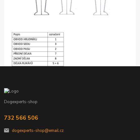
Dogexperts-shop
732 566 506
dogexperts-shop@email.cz