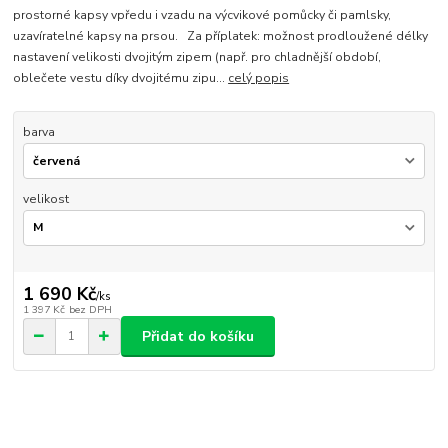
prostorné kapsy vpředu i vzadu na výcvikové pomůcky či pamlsky,
uzavíratelné kapsy na prsou. Za příplatek: možnost prodloužené délky
nastavení velikosti dvojitým zipem (např. pro chladnější období,
oblečete vestu díky dvojitému zipu...
celý popis
barva
velikost
1 690 Kč
/
ks
1 397 Kč
bez DPH
Přidat do košíku