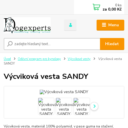
0
ks
za
0,00 Kč
Menu
Hledat
Úvod
Oděvní program pro kynology
Výcvikové vesty
Výcviková vesta
SANDY
Výcviková vesta SANDY
Výcviková vesta, materiál 100% polyamid, v pase guma na stažení,