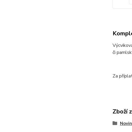
Komple
Výcviková
či pamlsk
Za přípl
Zboží 
Novin