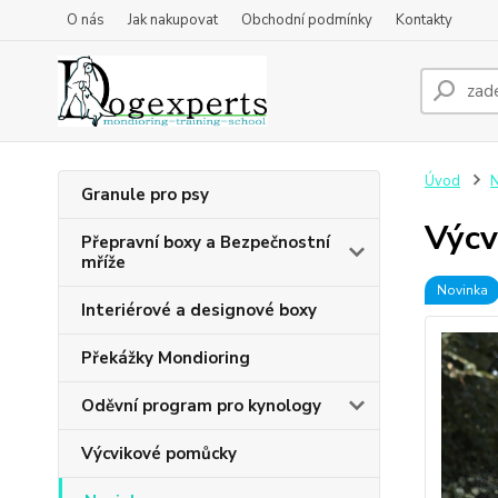
O nás
Jak nakupovat
Obchodní podmínky
Kontakty
Úvod
N
Granule pro psy
Výcv
Přepravní boxy a Bezpečnostní
mříže
Novinka
Interiérové a designové boxy
Překážky Mondioring
Oděvní program pro kynology
Výcvikové pomůcky