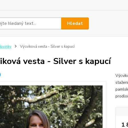
Hledat
ovinky
Výcviková vesta - Silver s kapucí
iková vesta - Silver s kapucí
Výcvik
stažen
pamlsk
prodlo
1 