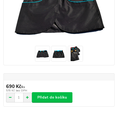
690 Kč
/
ks
570 Kč
bez DPH
Přidat do košíku