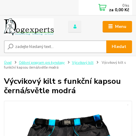
0
ks
za
0,00 Kč
Menu
Hledat
Úvod
Oděvní program pro kynology
Výcvikový kilt
Výcvikový kilt s
funkční kapsou černá/světle modrá
Výcvikový kilt s funkční kapsou
černá/světle modrá