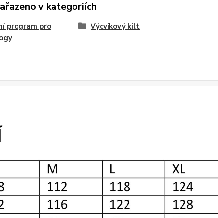
zařazeno v kategoriích
í program pro
Výcvikový kilt
logy