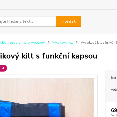
Hledat
děvní program pro kynology
Výcvikový kilt
Výcvikový kilt s funkční
ikový kilt s funkční kapsou
ukt
bar
vel
69
570