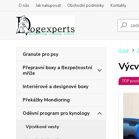
O nás
Jak nakupovat
Obchodní podmínky
Kontakty
Úvod
O
Granule pro psy
Výcv
Přepravní boxy a Bezpečnostní
mříže
TOP prod
Interiérové a designové boxy
Překážky Mondioring
Oděvní program pro kynology
Výcvikové vesty