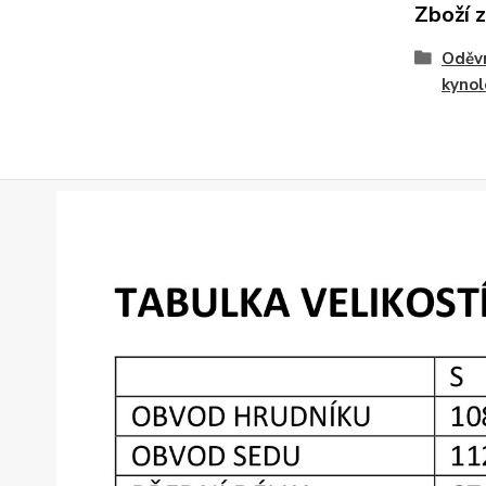
Zboží 
Oděvn
kyno