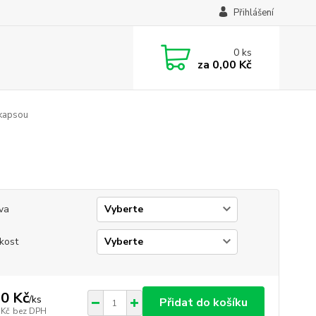
Přihlášení
0
ks
za
0,00 Kč
 kapsou
va
ikost
0 Kč
/
ks
Přidat do košíku
 Kč
bez DPH