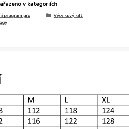
zařazeno v kategoriích
í program pro
Výcvikový kilt
logy