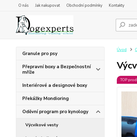
O nás
Jak nakupovat
Obchodní podmínky
Kontakty
Úvod
O
Granule pro psy
Výcv
Přepravní boxy a Bezpečnostní
mříže
TOP prod
Interiérové a designové boxy
Překážky Mondioring
Oděvní program pro kynology
Výcvikové vesty