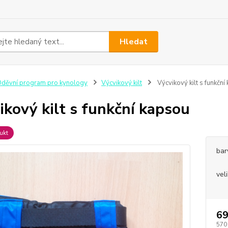
Hledat
děvní program pro kynology
Výcvikový kilt
Výcvikový kilt s funkční
ikový kilt s funkční kapsou
ukt
bar
vel
69
570