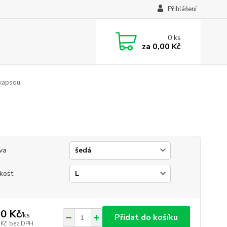
Přihlášení
0
ks
za
0,00 Kč
 kapsou
va
ikost
0 Kč
/
ks
Přidat do košíku
 Kč
bez DPH