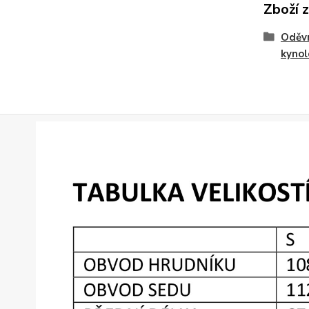
Zboží 
Oděvn
kyno