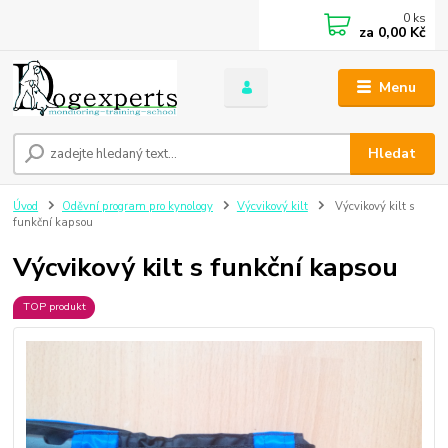
0
ks
za
0,00 Kč
Menu
Hledat
Úvod
Oděvní program pro kynology
Výcvikový kilt
Výcvikový kilt s
funkční kapsou
Výcvikový kilt s funkční kapsou
TOP produkt