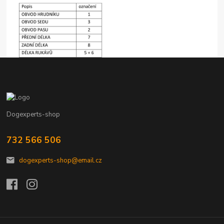
Dogexperts-shop
732 566 506
dogexperts-shop@email.cz