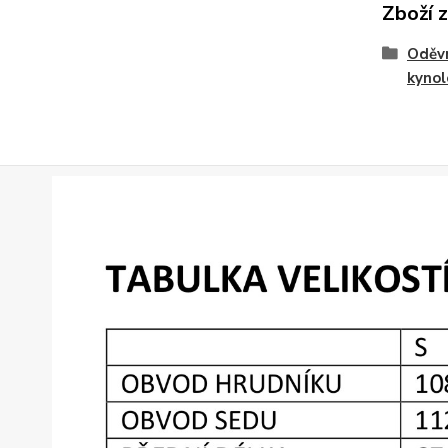
Zboží 
Oděvn
kyno