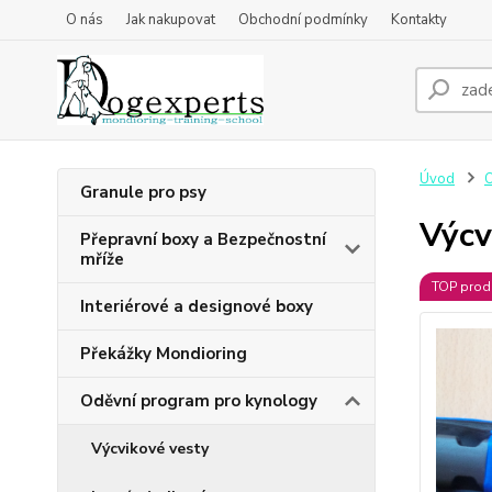
O nás
Jak nakupovat
Obchodní podmínky
Kontakty
Úvod
O
Granule pro psy
Výcv
Přepravní boxy a Bezpečnostní
mříže
TOP prod
Interiérové a designové boxy
Překážky Mondioring
Oděvní program pro kynology
Výcvikové vesty