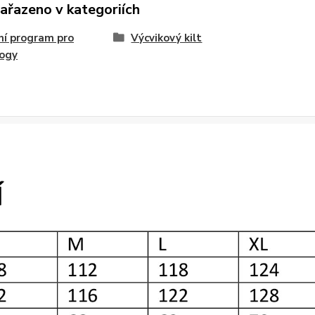
zařazeno v kategoriích
í program pro
Výcvikový kilt
logy