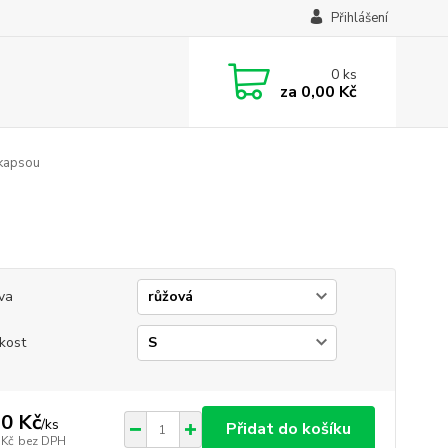
Přihlášení
0
ks
za
0,00 Kč
 kapsou
va
ikost
0 Kč
/
ks
Přidat do košíku
 Kč
bez DPH