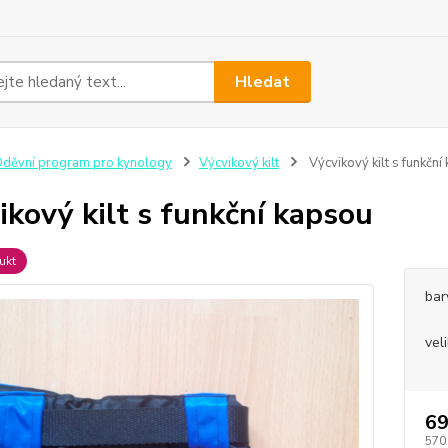
Hledat
děvní program pro kynology
Výcvikový kilt
Výcvikový kilt s funkční
ikový kilt s funkční kapsou
ukt
bar
vel
69
570